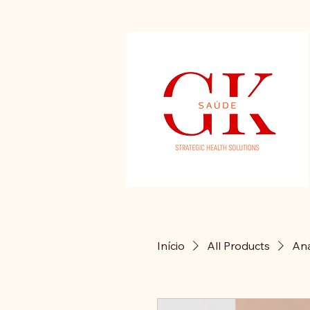
Início
All Products
Aná