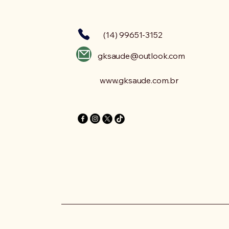
(14) 99651-3152
gksaude@outlook.com
www.gksaude.com.br