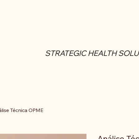
STRATEGIC HEALTH SOL
STRATEGIC HEALTH SOL
lise Técnica OPME
Análise T